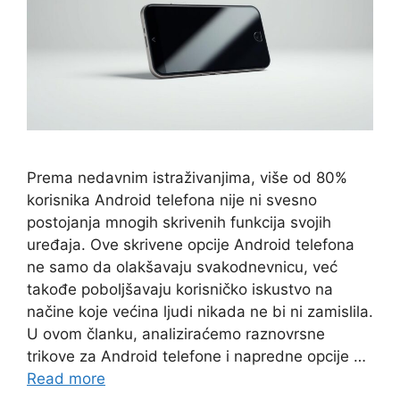
Prema nedavnim istraživanjima, više od 80%
korisnika Android telefona nije ni svesno
postojanja mnogih skrivenih funkcija svojih
uređaja. Ove skrivene opcije Android telefona
ne samo da olakšavaju svakodnevnicu, već
takođe poboljšavaju korisničko iskustvo na
načine koje većina ljudi nikada ne bi ni zamislila.
U ovom članku, analiziraćemo raznovrsne
trikove za Android telefone i napredne opcije …
Read more