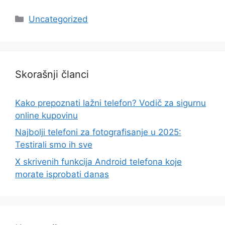
Categories
Uncategorized
Skorašnji članci
Kako prepoznati lažni telefon? Vodič za sigurnu
online kupovinu
Najbolji telefoni za fotografisanje u 2025:
Testirali smo ih sve
X skrivenih funkcija Android telefona koje
morate isprobati danas