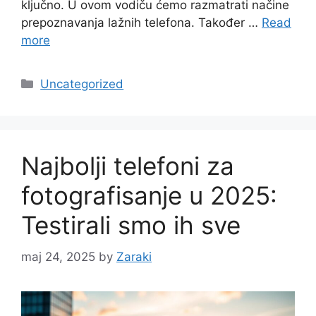
ključno. U ovom vodiču ćemo razmatrati načine
prepoznavanja lažnih telefona. Također …
Read
more
Categories
Uncategorized
Najbolji telefoni za
fotografisanje u 2025:
Testirali smo ih sve
maj 24, 2025
by
Zaraki