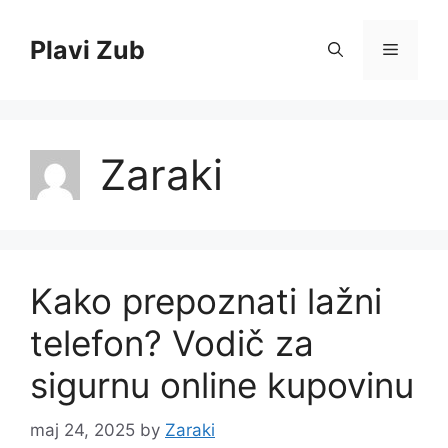
Skip
to
Plavi Zub
Menu
content
Zaraki
Kako prepoznati lažni
telefon? Vodič za
sigurnu online kupovinu
maj 24, 2025
by
Zaraki