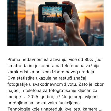
Prema nedavnom istraživanju, više od 80% ljudi
smatra da im je kamera na telefonu najvažnija
karakteristika prilikom izbora novog uređaja.
Ova statistika ukazuje na rastući značaj
fotografije u svakodnevnom životu. Zato je izbor
najboljih telefona za fotografisanje ključan za
mnoge. U 2025. godini, tržište je preplavljeno
uređajima sa inovativnim funkcijama.
Tehnologije koje unapređuju kvalitetu kamera …