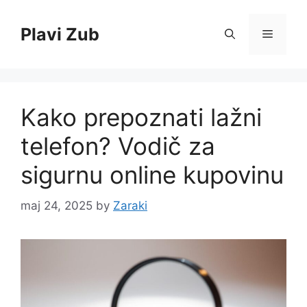
Skip
to
Plavi Zub
Menu
content
Kako prepoznati lažni
telefon? Vodič za
sigurnu online kupovinu
maj 24, 2025
by
Zaraki