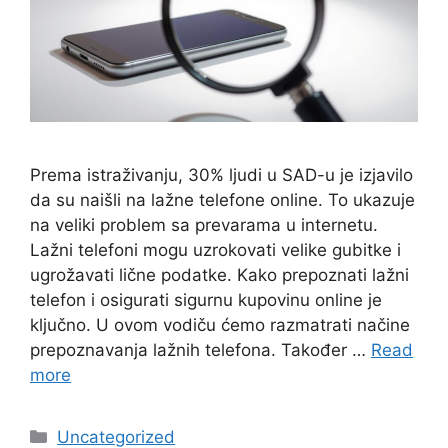
Prema istraživanju, 30% ljudi u SAD-u je izjavilo
da su naišli na lažne telefone online. To ukazuje
na veliki problem sa prevarama u internetu.
Lažni telefoni mogu uzrokovati velike gubitke i
ugrožavati lične podatke. Kako prepoznati lažni
telefon i osigurati sigurnu kupovinu online je
ključno. U ovom vodiču ćemo razmatrati načine
prepoznavanja lažnih telefona. Također …
Read
more
Categories
Uncategorized