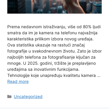
Prema nedavnom istraživanju, više od 80% ljudi
smatra da im je kamera na telefonu najvažnija
karakteristika prilikom izbora novog uređaja.
Ova statistika ukazuje na rastući značaj
fotografije u svakodnevnom životu. Zato je izbor
najboljih telefona za fotografisanje ključan za
mnoge. U 2025. godini, tržište je preplavljeno
uređajima sa inovativnim funkcijama.
Tehnologije koje unapređuju kvalitetu kamera …
Read more
Categories
Uncategorized