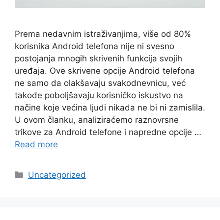
Prema nedavnim istraživanjima, više od 80%
korisnika Android telefona nije ni svesno
postojanja mnogih skrivenih funkcija svojih
uređaja. Ove skrivene opcije Android telefona
ne samo da olakšavaju svakodnevnicu, već
takođe poboljšavaju korisničko iskustvo na
načine koje većina ljudi nikada ne bi ni zamislila.
U ovom članku, analiziraćemo raznovrsne
trikove za Android telefone i napredne opcije …
Read more
Categories
Uncategorized